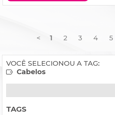
<
1
2
3
4
5
VOCÊ SELECIONOU A TAG:
Cabelos
TAGS