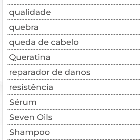
qualidade
quebra
queda de cabelo
Queratina
reparador de danos
resistência
Sérum
Seven Oils
Shampoo