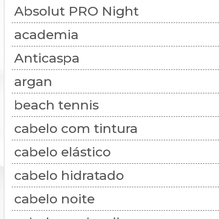
Absolut PRO Night
academia
Anticaspa
argan
beach tennis
cabelo com tintura
cabelo elástico
cabelo hidratado
cabelo noite