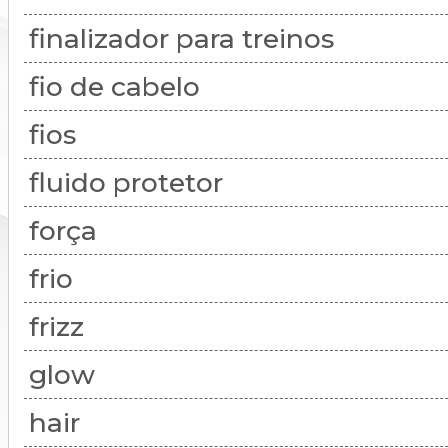
finalizador para treinos
fio de cabelo
fios
fluido protetor
força
frio
frizz
glow
hair