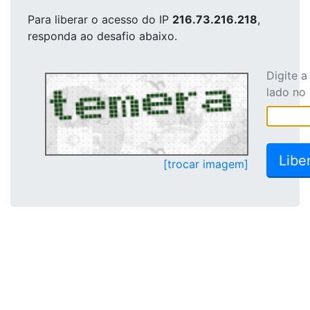
Para liberar o acesso
do IP
216.73.216.218
,
responda ao desafio abaixo.
Digite 
lado no
[trocar imagem]