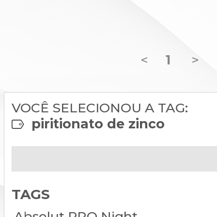
<
1
>
VOCÊ SELECIONOU A TAG:
piritionato de zinco
TAGS
Absolut PRO Night