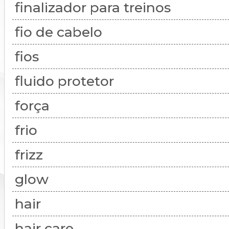
finalizador para treinos
fio de cabelo
fios
fluido protetor
força
frio
frizz
glow
hair
hair care