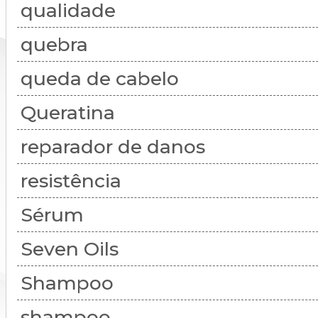
qualidade
quebra
queda de cabelo
Queratina
reparador de danos
resistência
Sérum
Seven Oils
Shampoo
shampoo