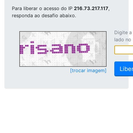
Para liberar o acesso
do IP
216.73.217.117
,
responda ao desafio abaixo.
Digite 
lado no
[trocar imagem]