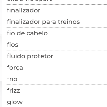
finalizador
finalizador para treinos
fio de cabelo
fios
fluido protetor
força
frio
frizz
glow