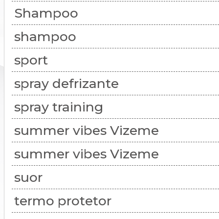
Shampoo
shampoo
sport
spray defrizante
spray training
summer vibes Vizeme
summer vibes Vizeme
suor
termo protetor