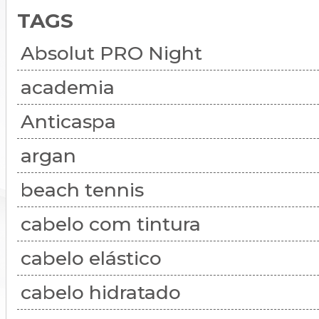
TAGS
Absolut PRO Night
academia
Anticaspa
argan
beach tennis
cabelo com tintura
cabelo elástico
cabelo hidratado