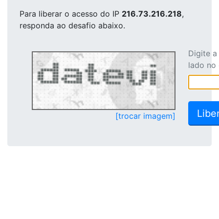
Para liberar o acesso
do IP
216.73.216.218
,
responda ao desafio abaixo.
Digite 
lado no
[trocar imagem]